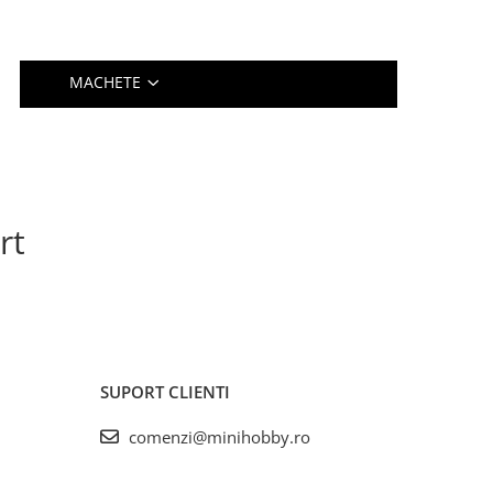
MACHETE
rt
SUPORT CLIENTI
comenzi@minihobby.ro