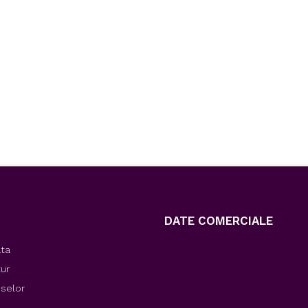
DATE COMERCIALE
ata
tur
uselor